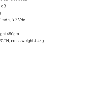
0 dB
)
00mAh, 3.7 Vdc
ight 450gm
TN, cross weight 4.4kg