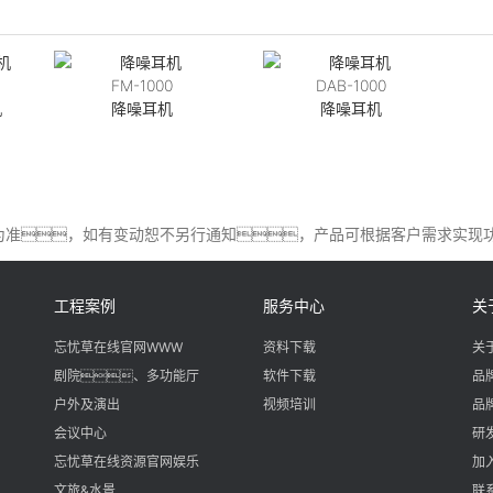
FM-1000
DAB-1000
机
降噪耳机
降噪耳机
为准，如有变动恕不另行通知，产品可根据客户需求实现
工程案例
服务中心
关
忘忧草在线官网WWW
资料下载
关
剧院、多功能厅
软件下载
品
户外及演出
视频培训
品
会议中心
研
忘忧草在线资源官网娱乐
加
文旅&水景
联