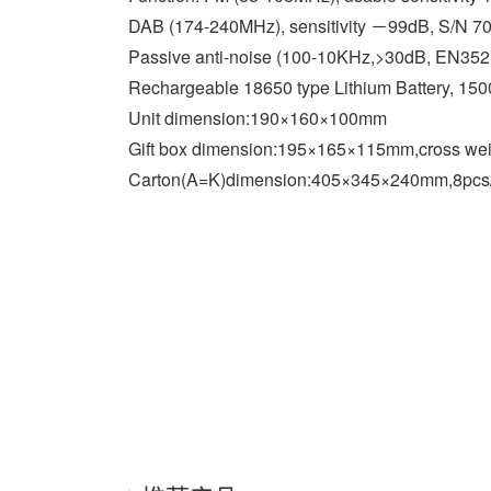
DAB (174-240MHz), sensitivity －99dB, S/N 7
Passive anti-noise (100-10KHz,>30dB, EN352
Rechargeable 18650 type Lithium Battery, 15
Unit dimension:190×160×100mm
Gift box dimension:195×165×115mm,cross we
Carton(A=K)dimension:405×345×240mm,8pcs/C