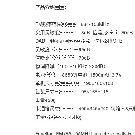
产品介绍：
FM频率范围：88～108MHz  
实用灵敏度：15dB  信噪比：50dB
DAB（频率范围：174~240MHz  
灵敏度：－99dB  
信噪比：70dB 
物理降噪（100～10KHz＞30dB）
电池，18650锂电池  1500mAh 3.7V
单机尺寸：190×160×100
包装尺寸：195×165×115  
重量450g
卡通箱尺寸：405×345×240  每箱入8只彩
重量：4.4Kg
Function: FM (88-108MHz), usable sensitivity