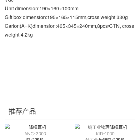
Unit dimension:190×160×100mm
Gift box dimension:195×165×115mm,cross weight 330g
Carton(A=K)dimension:405×345×240mm,8pcs/CTN, cross 
weight 4.2kg
推荐产品
ANC-2000
KID-1000