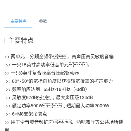
主要特点
参数
主要特点
>> 两单元二分频全频带，高声压高灵敏度音箱
 >> 一只15英寸高功率低音单元。 
>> 一只3英寸复合膜高音压缩驱动器
 >> 80°×50°的宽指向角度以获得较宽覆盖的扩声能力
 >> 频率响应达到   55Hz-16KHz（-3dB）
 >> 灵敏度97dB，最大声压级124dB       
 >> 额定功率500W，短期最大功率2000W
 >> 6×M8支架吊装点
>> 用于全音域音频扩声、酒吧舞厅等公共场所使
用